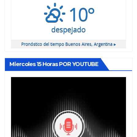
10°
despejado
Pronóstico del tiempo
Buenos Aires, Argentina ▸
Miercoles 15 Horas POR YOUTUBE