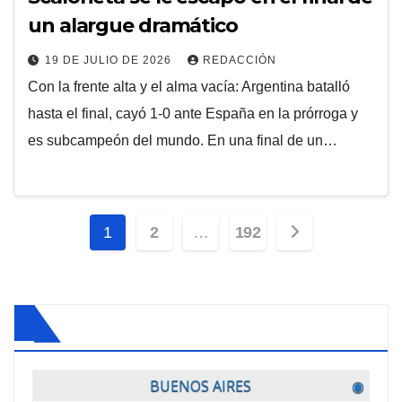
un alargue dramático
19 DE JULIO DE 2026
REDACCIÓN
Con la frente alta y el alma vacía: Argentina batalló
hasta el final, cayó 1-0 ante España en la prórroga y
es subcampeón del mundo. En una final de un…
Paginación
1
2
…
192
de
entradas
BUENOS AIRES
◉