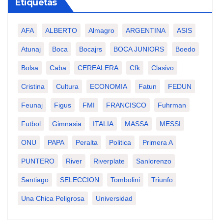
Etiquetas
AFA
ALBERTO
Almagro
ARGENTINA
ASIS
Atunaj
Boca
Bocajrs
BOCA JUNIORS
Boedo
Bolsa
Caba
CEREALERA
Cfk
Clasivo
Cristina
Cultura
ECONOMIA
Fatun
FEDUN
Feunaj
Figus
FMI
FRANCISCO
Fuhrman
Futbol
Gimnasia
ITALIA
MASSA
MESSI
ONU
PAPA
Peralta
Politica
Primera A
PUNTERO
River
Riverplate
Sanlorenzo
Santiago
SELECCION
Tombolini
Triunfo
Una Chica Peligrosa
Universidad