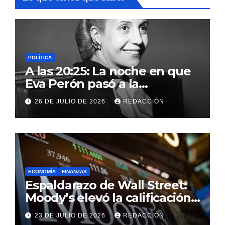
POLÍTICA
A las 20:25: La noche en que
Eva Perón pasó a la
inmortalidad y nació el mito
26 DE JULIO DE 2026
REDACCIÓN
que conmocionó a la Patria
ECONOMÍA
FINANZAS
Espaldarazo de Wall Street:
Moody’s elevó la calificación
crediticia argentina y
23 DE JULIO DE 2026
REDACCIÓN
consolida la baja del riesgo