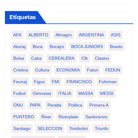
Etiquetas
AFA
ALBERTO
Almagro
ARGENTINA
ASIS
Atunaj
Boca
Bocajrs
BOCA JUNIORS
Boedo
Bolsa
Caba
CEREALERA
Cfk
Clasivo
Cristina
Cultura
ECONOMIA
Fatun
FEDUN
Feunaj
Figus
FMI
FRANCISCO
Fuhrman
Futbol
Gimnasia
ITALIA
MASSA
MESSI
ONU
PAPA
Peralta
Politica
Primera A
PUNTERO
River
Riverplate
Sanlorenzo
Santiago
SELECCION
Tombolini
Triunfo