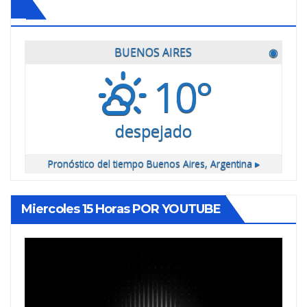
BUENOS AIRES
◉
10°
despejado
Pronóstico del tiempo
Buenos Aires, Argentina ▸
Miercoles 15 Horas POR YOUTUBE