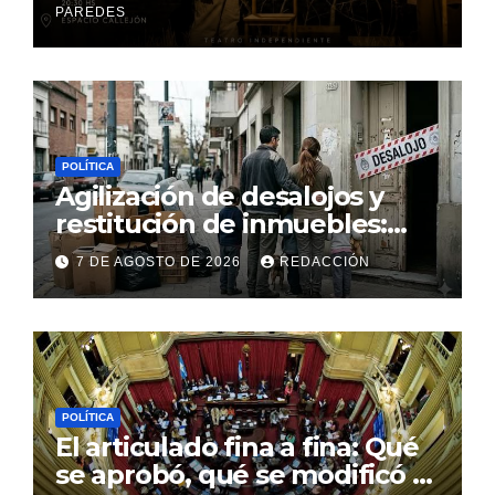
PAREDES
POLÍTICA
Agilización de desalojos y
restitución de inmuebles:
Qué se votó y cómo impacta
7 DE AGOSTO DE 2026
REDACCIÓN
en el vecino de a pie
POLÍTICA
El articulado fina a fina: Qué
se aprobó, qué se modificó y