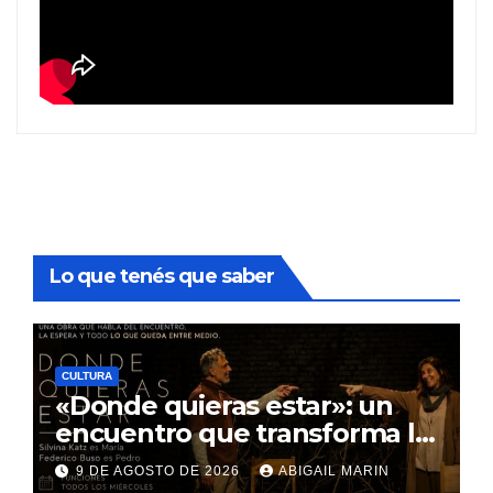
Lo que tenés que saber
CULTURA
«Donde quieras estar»: un
encuentro que transforma la
espera en el lugar donde
9 DE AGOSTO DE 2026
ABIGAIL MARIN
habita el alma