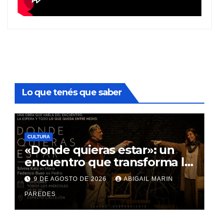
Lo que tenés que saber
CULTURA
«Donde quieras estar»: un
encuentro que transforma la
espera en el lugar donde
9 DE AGOSTO DE 2026
ABIGAIL MARIN
habita el alma
PAREDES