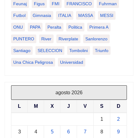
Feunaj
Figus
FMI
FRANCISCO
Fuhrman
Futbol
Gimnasia
ITALIA
MASSA
MESSI
ONU
PAPA
Peralta
Politica
Primera A
PUNTERO
River
Riverplate
Sanlorenzo
Santiago
SELECCION
Tombolini
Triunfo
Una Chica Peligrosa
Universidad
agosto 2026
L
M
X
J
V
S
D
1
2
3
4
5
6
7
8
9