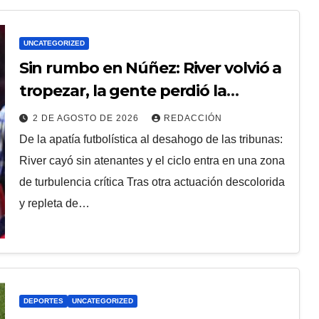
UNCATEGORIZED
Sin rumbo en Núñez: River volvió a
tropezar, la gente perdió la
paciencia y las alarmas se
2 DE AGOSTO DE 2026
REDACCIÓN
encienden en el Monumental
De la apatía futbolística al desahogo de las tribunas:
River cayó sin atenantes y el ciclo entra en una zona
de turbulencia crítica Tras otra actuación descolorida
y repleta de…
DEPORTES
UNCATEGORIZED