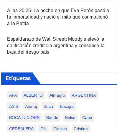
A las 20:25: La noche en que Eva Perón pasó a
la inmortalidad y nació el mito que conmocionó
a la Patria
Espaldarazo de Wall Street: Moody’s elevó la
calificación crediticia argentina y consolida la
baja del riesgo país
Etiquetas
AFA
ALBERTO
Almagro
ARGENTINA
ASIS
Atunaj
Boca
Bocajrs
BOCA JUNIORS
Boedo
Bolsa
Caba
CEREALERA
Cfk
Clasivo
Cristina