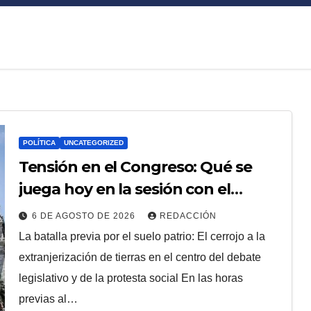
POLÍTICA
UNCATEGORIZED
Tensión en el Congreso: Qué se
juega hoy en la sesión con el
Capítulo III de la Ley de Tierras y las
6 DE AGOSTO DE 2026
REDACCIÓN
claves de la marcha de este
La batalla previa por el suelo patrio: El cerrojo a la
mediodía
extranjerización de tierras en el centro del debate
legislativo y de la protesta social En las horas
previas al…