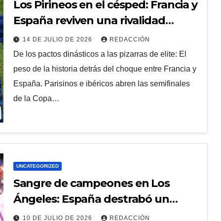
Los Pirineos en el césped: Francia y
España reviven una rivalidad
milenaria por el pase a la Final
14 DE JULIO DE 2026
REDACCIÓN
De los pactos dinásticos a las pizarras de elite: El
peso de la historia detrás del choque entre Francia y
España. Parisinos e ibéricos abren las semifinales
de la Copa…
UNCATEGORIZED
Sangre de campeones en Los
Ángeles: España destrabó un
partidazo, venció 2-1 a Bélgica y
10 DE JULIO DE 2026
REDACCIÓN