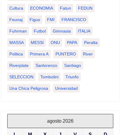
Cultura
ECONOMIA
Fatun
FEDUN
Feunaj
Figus
FMI
FRANCISCO
Fuhrman
Futbol
Gimnasia
ITALIA
MASSA
MESSI
ONU
PAPA
Peralta
Politica
Primera A
PUNTERO
River
Riverplate
Sanlorenzo
Santiago
SELECCION
Tombolini
Triunfo
Una Chica Peligrosa
Universidad
agosto 2026
L
M
X
J
V
S
D