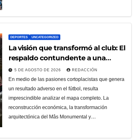
DEPORTES
UNCATEGORIZED
La visión que transformó al club: El
respaldo contundente a una
gestión directiva que puso a River
5 DE AGOSTO DE 2026
REDACCIÓN
en la elite mundial
En medio de las pasiones cortoplacistas que genera
un resultado adverso en el fútbol, resulta
imprescindible analizar el mapa completo. La
reconstrucción económica, la transformación
arquitectónica del Mâs Monumental y…