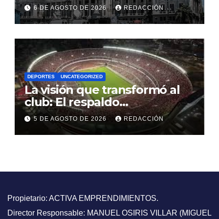
el Capítulo III de la Ley de
6 DE AGOSTO DE 2026
REDACCIÓN
Tierras y las claves de la
marcha de este mediodía
DEPORTES
UNCATEGORIZED
La visión que transformó al
club: El respaldo
contundente a una gestión
5 DE AGOSTO DE 2026
REDACCIÓN
directiva que puso a River en
la elite mundial
Propietario: ACTIVA EMPRENDIMIENTOS.
Director Responsable: MANUEL OSIRIS VILLAR (MIGUEL