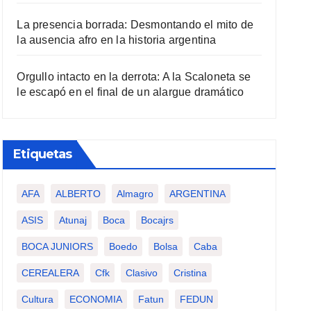
La presencia borrada: Desmontando el mito de
la ausencia afro en la historia argentina
Orgullo intacto en la derrota: A la Scaloneta se
le escapó en el final de un alargue dramático
Etiquetas
AFA
ALBERTO
Almagro
ARGENTINA
ASIS
Atunaj
Boca
Bocajrs
BOCA JUNIORS
Boedo
Bolsa
Caba
CEREALERA
Cfk
Clasivo
Cristina
Cultura
ECONOMIA
Fatun
FEDUN