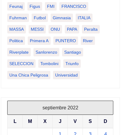
Feunaj
Figus
FMI
FRANCISCO
Fuhrman
Futbol
Gimnasia
ITALIA
MASSA
MESSI
ONU
PAPA
Peralta
Politica
Primera A
PUNTERO
River
Riverplate
Sanlorenzo
Santiago
SELECCION
Tombolini
Triunfo
Una Chica Peligrosa
Universidad
septiembre 2022
L
M
X
J
V
S
D
1
2
3
4