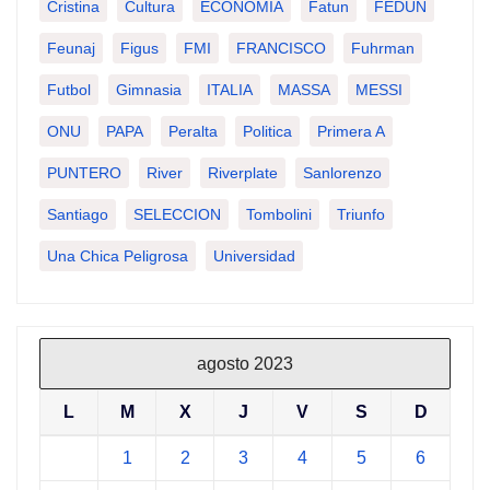
Cristina
Cultura
ECONOMIA
Fatun
FEDUN
Feunaj
Figus
FMI
FRANCISCO
Fuhrman
Futbol
Gimnasia
ITALIA
MASSA
MESSI
ONU
PAPA
Peralta
Politica
Primera A
PUNTERO
River
Riverplate
Sanlorenzo
Santiago
SELECCION
Tombolini
Triunfo
Una Chica Peligrosa
Universidad
agosto 2023
L
M
X
J
V
S
D
1
2
3
4
5
6