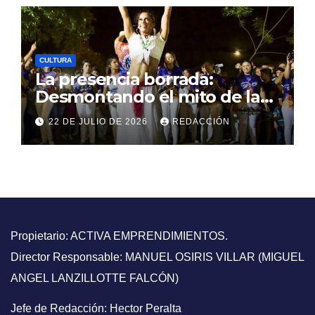
CULTURA
La presencia borrada:
Desmontando el mito de la
ausencia afro en la historia
22 DE JULIO DE 2026
REDACCIÓN
argentina
Propietario: ACTIVA EMPRENDIMIENTOS.
Director Responsable: MANUEL OSIRIS VILLAR (MIGUEL
ANGEL LANZILLOTTE FALCÓN)
Jefe de Redacción: Hector Peralta