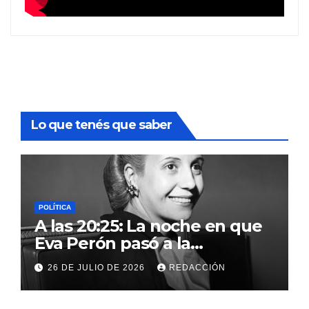
Lo que tenés que saber
POLÍTICA
A las 20:25: La noche en que
Eva Perón pasó a la
inmortalidad y nació el mito
26 DE JULIO DE 2026
REDACCIÓN
que conmocionó a la Patria