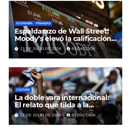
ECONOMÍA
FINANZAS
Espaldarazo de Wall Street:
Moody’s elevó la calificación
crediticia argentina y
23 DE JULIO DE 2026
REDACCIÓN
consolida la baja del riesgo
país
CULTURA
La doble vara internacional:
El relato que tilda a la
Argentina de discriminadora
22 DE JULIO DE 2026
REDACCIÓN
frente a la realidad de sus
leyes