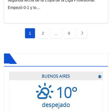
segunda fecha de la Copa de la Liga Profesional.
Empezó 0-1 y lo…
Paginación
1
2
…
9
de
entradas
BUENOS AIRES
◉
10°
despejado