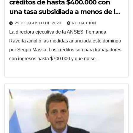
créditos de hasta $400.000 con
una tasa subsidiada a menos de la
mitad de la inflación
29 DE AGOSTO DE 2023
REDACCIÓN
La directora ejecutiva de la ANSES, Fernanda
Raverta amplió las medidas anunciada este domingo
por Sergio Massa. Los créditos son para trabajadores
con ingresos hasta $700.000 y que no se…