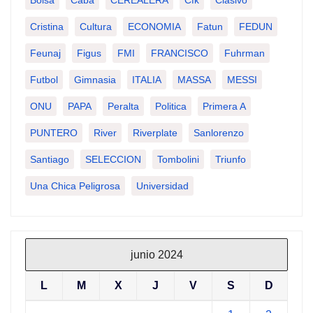
Cristina
Cultura
ECONOMIA
Fatun
FEDUN
Feunaj
Figus
FMI
FRANCISCO
Fuhrman
Futbol
Gimnasia
ITALIA
MASSA
MESSI
ONU
PAPA
Peralta
Politica
Primera A
PUNTERO
River
Riverplate
Sanlorenzo
Santiago
SELECCION
Tombolini
Triunfo
Una Chica Peligrosa
Universidad
junio 2024
L
M
X
J
V
S
D