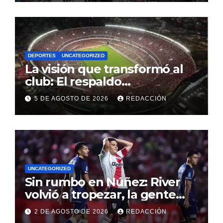
marcha de este mediodía
DEPORTES
UNCATEGORIZED
La visión que transformó al
club: El respaldo
contundente a una gestión
5 DE AGOSTO DE 2026
REDACCIÓN
directiva que puso a River en
la elite mundial
UNCATEGORIZED
Sin rumbo en Núñez: River
volvió a tropezar, la gente
perdió la paciencia y las
2 DE AGOSTO DE 2026
REDACCIÓN
alarmas se encienden en el