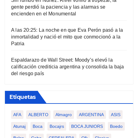
Sin rumbo en Núñez: River volvió a tropezar, la
gente perdió la paciencia y las alarmas se
encienden en el Monumental
A las 20:25: La noche en que Eva Perón pasó a la
inmortalidad y nació el mito que conmocionó a la
Patria
Espaldarazo de Wall Street: Moody’s elevó la
calificación crediticia argentina y consolida la baja
del riesgo país
Etiquetas
AFA
ALBERTO
Almagro
ARGENTINA
ASIS
Atunaj
Boca
Bocajrs
BOCA JUNIORS
Boedo
Bolsa
Caba
CEREALERA
Cfk
Clasivo