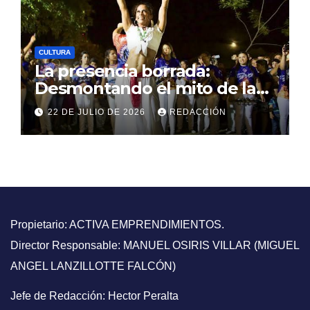
CULTURA
La presencia borrada:
Desmontando el mito de la
ausencia afro en la historia
22 DE JULIO DE 2026
REDACCIÓN
argentina
Propietario: ACTIVA EMPRENDIMIENTOS.
Director Responsable: MANUEL OSIRIS VILLAR (MIGUEL
ANGEL LANZILLOTTE FALCÓN)
Jefe de Redacción: Hector Peralta