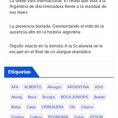
La doble vara internacional: El relato que tilda a la
Argentina de discriminadora frente a la realidad de
sus leyes
La presencia borrada: Desmontando el mito de la
ausencia afro en la historia argentina
Orgullo intacto en la derrota: A la Scaloneta se le
escapó en el final de un alargue dramático
Etiquetas
AFA
ALBERTO
Almagro
ARGENTINA
ASIS
Atunaj
Boca
Bocajrs
BOCA JUNIORS
Boedo
Bolsa
Caba
CEREALERA
Cfk
Clasivo
Cristina
Cultura
ECONOMIA
Fatun
FEDUN