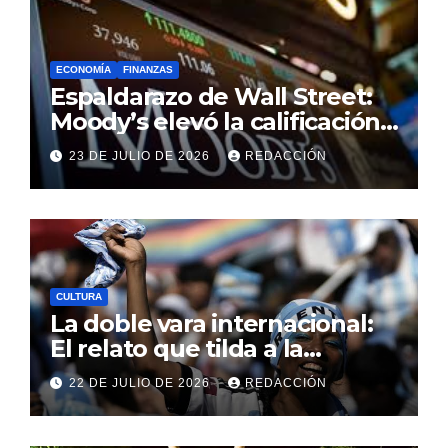
ECONOMÍA
FINANZAS
Espaldarazo de Wall Street:
Moody’s elevó la calificación
crediticia argentina y
23 DE JULIO DE 2026
REDACCIÓN
consolida la baja del riesgo
país
CULTURA
La doble vara internacional:
El relato que tilda a la
Argentina de discriminadora
22 DE JULIO DE 2026
REDACCIÓN
frente a la realidad de sus
leyes