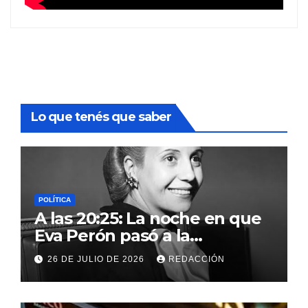
Lo que tenés que saber
POLÍTICA
A las 20:25: La noche en que
Eva Perón pasó a la
inmortalidad y nació el mito
26 DE JULIO DE 2026
REDACCIÓN
que conmocionó a la Patria