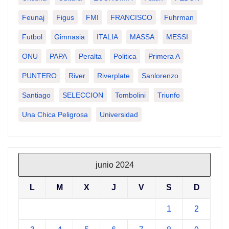
Feunaj
Figus
FMI
FRANCISCO
Fuhrman
Futbol
Gimnasia
ITALIA
MASSA
MESSI
ONU
PAPA
Peralta
Politica
Primera A
PUNTERO
River
Riverplate
Sanlorenzo
Santiago
SELECCION
Tombolini
Triunfo
Una Chica Peligrosa
Universidad
junio 2024
L
M
X
J
V
S
D
1
2