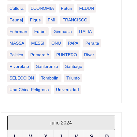
Cultura
ECONOMIA
Fatun
FEDUN
Feunaj
Figus
FMI
FRANCISCO
Fuhrman
Futbol
Gimnasia
ITALIA
MASSA
MESSI
ONU
PAPA
Peralta
Politica
Primera A
PUNTERO
River
Riverplate
Sanlorenzo
Santiago
SELECCION
Tombolini
Triunfo
Una Chica Peligrosa
Universidad
julio 2024
L
M
X
J
V
S
D