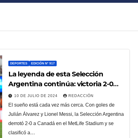
DEPORTES
EDICIÓN N° 917
La leyenda de esta Selección
Argentina continúa: victoria 2-0
ante Canadá y a la final de la Copa
10 DE JULIO DE 2024
REDACCIÓN
America 2024
El sueño está cada vez más cerca. Con goles de
Julián Álvarez y Lionel Messi, la Selección Argentina
derrotó 2-0 a Canadá en el MetLife Stadium y se
clasificó a…