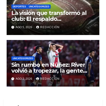
DEPORTES
UNCATEGORIZED
La visión que transformó al
club: El respaldo
contundente a una gestión
AGO 5, 2026
REDACCIÓN
directiva que puso a River en
la elite mundial
UNCATEGORIZED
Sin rumbo en Núñez: River
volvió a tropezar, la gente
perdió la paciencia y las
AGO 2, 2026
REDACCIÓN
alarmas se encienden en el
Monumental