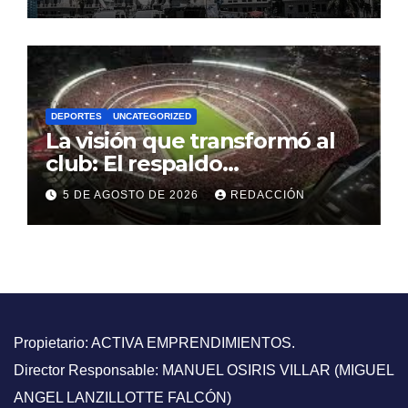
Tierras y las claves de la
marcha de este mediodía
DEPORTES
UNCATEGORIZED
La visión que transformó al
club: El respaldo
contundente a una gestión
5 DE AGOSTO DE 2026
REDACCIÓN
directiva que puso a River en
la elite mundial
Propietario: ACTIVA EMPRENDIMIENTOS.
Director Responsable: MANUEL OSIRIS VILLAR (MIGUEL
ANGEL LANZILLOTTE FALCÓN)