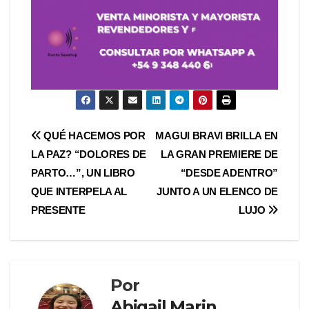
Navegación
QUÉ HACEMOS POR
MAGUI BRAVI BRILLA EN
LA PAZ? “DOLORES DE
LA GRAN PREMIERE DE
de
PARTO…”, UN LIBRO
“DESDE ADENTRO”
entradas
QUE INTERPELA AL
JUNTO A UN ELENCO DE
PRESENTE
LUJO
Por
Abigail Marin