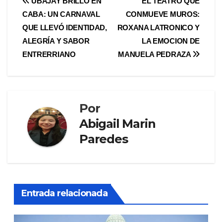
Navegación
UBAJAY BRILLÓ EN
EL TEATRO QUE
CABA: UN CARNAVAL
CONMUEVE MUROS:
de
QUE LLEVÓ IDENTIDAD,
ROXANA LATRONICO Y
entradas
ALEGRÍA Y SABOR
LA EMOCION DE
ENTRERRIANO
MANUELA PEDRAZA
Por
Abigail Marin
Paredes
Entrada relacionada