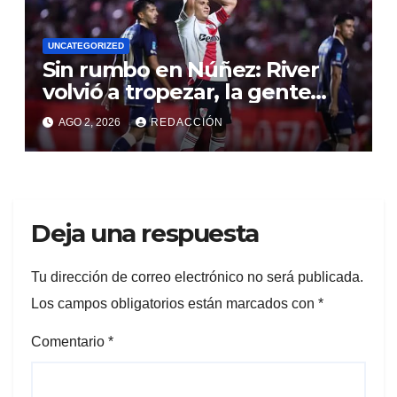
UNCATEGORIZED
Sin rumbo en Núñez: River
volvió a tropezar, la gente
perdió la paciencia y las
AGO 2, 2026
REDACCIÓN
alarmas se encienden en el
Monumental
Deja una respuesta
Tu dirección de correo electrónico no será publicada.
Los campos obligatorios están marcados con
*
Comentario
*