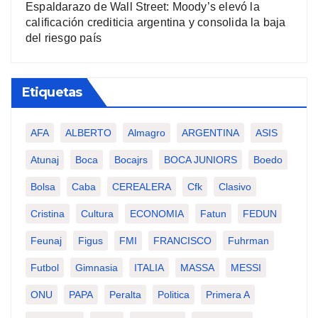
Espaldarazo de Wall Street: Moody’s elevó la
calificación crediticia argentina y consolida la baja
del riesgo país
Etiquetas
AFA
ALBERTO
Almagro
ARGENTINA
ASIS
Atunaj
Boca
Bocajrs
BOCA JUNIORS
Boedo
Bolsa
Caba
CEREALERA
Cfk
Clasivo
Cristina
Cultura
ECONOMIA
Fatun
FEDUN
Feunaj
Figus
FMI
FRANCISCO
Fuhrman
Futbol
Gimnasia
ITALIA
MASSA
MESSI
ONU
PAPA
Peralta
Politica
Primera A