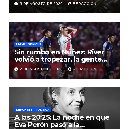
contundente a una gestión
5 DE AGOSTO DE 2026
REDACCIÓN
directiva que puso a River en
la elite mundial
UNCATEGORIZED
Sin rumbo en Núñez: River
volvió a tropezar, la gente
perdió la paciencia y las
2 DE AGOSTO DE 2026
REDACCIÓN
alarmas se encienden en el
Monumental
DEPORTES
POLÍTICA
A las 20:25: La noche en que
Eva Perón pasó a la