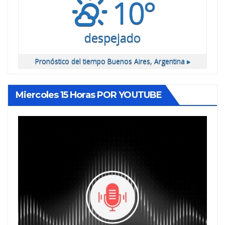
10°
despejado
Pronóstico del tiempo
Buenos Aires, Argentina ▸
Miercoles 15 Horas POR YOUTUBE