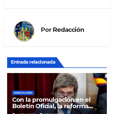
Por
Redacción
Entrada relacionada
SINDICALISMO
Con la promulgación en el
Boletín Oficial, la reforma
laboral ya empezó a regir en