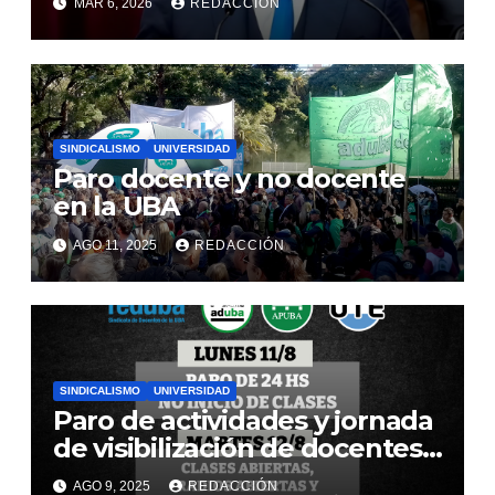
MAR 6, 2026
REDACCIÓN
todo el país
SINDICALISMO
UNIVERSIDAD
Paro docente y no docente
en la UBA
AGO 11, 2025
REDACCIÓN
SINDICALISMO
UNIVERSIDAD
Paro de actividades y jornada
de visibilización de docentes
y nodocentes UBA
AGO 9, 2025
REDACCIÓN