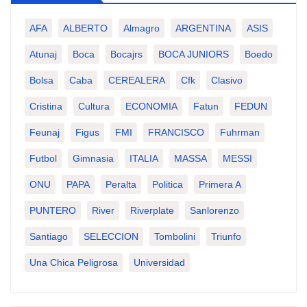
AFA
ALBERTO
Almagro
ARGENTINA
ASIS
Atunaj
Boca
Bocajrs
BOCA JUNIORS
Boedo
Bolsa
Caba
CEREALERA
Cfk
Clasivo
Cristina
Cultura
ECONOMIA
Fatun
FEDUN
Feunaj
Figus
FMI
FRANCISCO
Fuhrman
Futbol
Gimnasia
ITALIA
MASSA
MESSI
ONU
PAPA
Peralta
Politica
Primera A
PUNTERO
River
Riverplate
Sanlorenzo
Santiago
SELECCION
Tombolini
Triunfo
Una Chica Peligrosa
Universidad