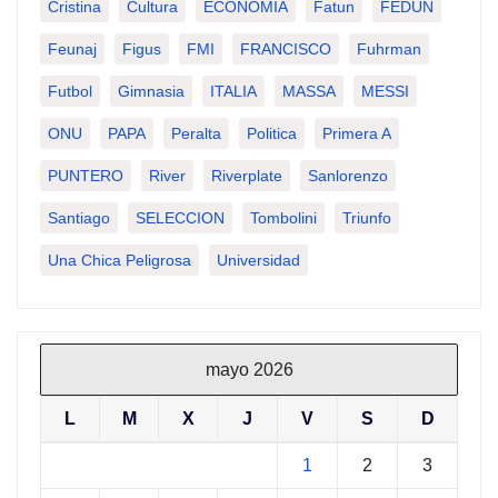
Cristina
Cultura
ECONOMIA
Fatun
FEDUN
Feunaj
Figus
FMI
FRANCISCO
Fuhrman
Futbol
Gimnasia
ITALIA
MASSA
MESSI
ONU
PAPA
Peralta
Politica
Primera A
PUNTERO
River
Riverplate
Sanlorenzo
Santiago
SELECCION
Tombolini
Triunfo
Una Chica Peligrosa
Universidad
mayo 2026
L
M
X
J
V
S
D
1
2
3