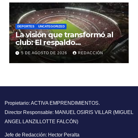
DEPORTES
UNCATEGORIZED
La visión que transformó al
club: El respaldo
contundente a una gestión
5 DE AGOSTO DE 2026
REDACCIÓN
directiva que puso a River en
la elite mundial
Propietario: ACTIVA EMPRENDIMIENTOS.
Director Responsable: MANUEL OSIRIS VILLAR (MIGUEL
ANGEL LANZILLOTTE FALCÓN)
Jefe de Redacción: Hector Peralta