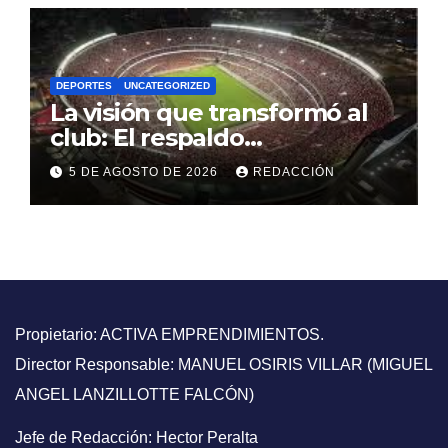
DEPORTES
UNCATEGORIZED
La visión que transformó al
club: El respaldo
contundente a una gestión
5 DE AGOSTO DE 2026
REDACCIÓN
directiva que puso a River en
la elite mundial
Propietario: ACTIVA EMPRENDIMIENTOS.
Director Responsable: MANUEL OSIRIS VILLAR (MIGUEL
ANGEL LANZILLOTTE FALCÓN)
Jefe de Redacción: Hector Peralta