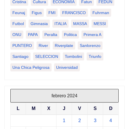
Cristina
Cultura
ECONOMIA
Fatun
FEDUN
Feunaj
Figus
FMI
FRANCISCO
Fuhrman
Futbol
Gimnasia
ITALIA
MASSA
MESSI
ONU
PAPA
Peralta
Politica
Primera A
PUNTERO
River
Riverplate
Sanlorenzo
Santiago
SELECCION
Tombolini
Triunfo
Una Chica Peligrosa
Universidad
febrero 2024
L
M
X
J
V
S
D
1
2
3
4