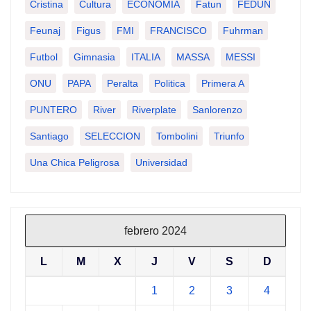
Cristina
Cultura
ECONOMIA
Fatun
FEDUN
Feunaj
Figus
FMI
FRANCISCO
Fuhrman
Futbol
Gimnasia
ITALIA
MASSA
MESSI
ONU
PAPA
Peralta
Politica
Primera A
PUNTERO
River
Riverplate
Sanlorenzo
Santiago
SELECCION
Tombolini
Triunfo
Una Chica Peligrosa
Universidad
febrero 2024
L
M
X
J
V
S
D
1
2
3
4