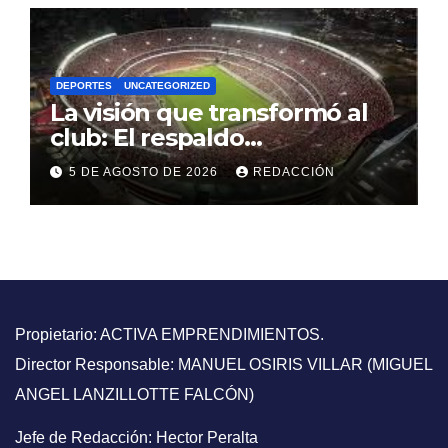
DEPORTES
UNCATEGORIZED
La visión que transformó al
club: El respaldo
contundente a una gestión
5 DE AGOSTO DE 2026
REDACCIÓN
directiva que puso a River en
la elite mundial
Propietario: ACTIVA EMPRENDIMIENTOS.
Director Responsable: MANUEL OSIRIS VILLAR (MIGUEL
ANGEL LANZILLOTTE FALCÓN)
Jefe de Redacción: Hector Peralta